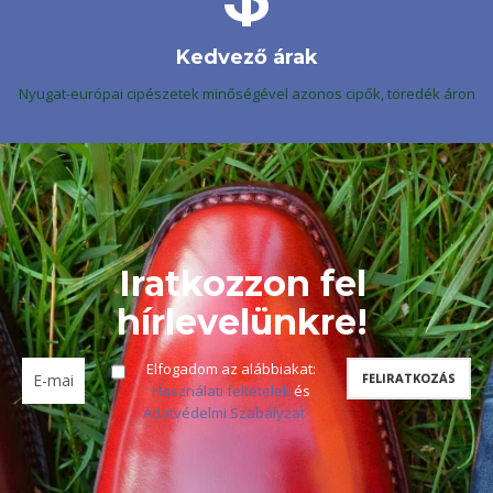
Kedvező árak
Nyugat-európai cipészetek minőségével azonos cipők, töredék áron
Iratkozzon fel
hírlevelünkre!
Elfogadom az alábbiakat:
Használati feltételek
és
Adatvédelmi Szabályzat