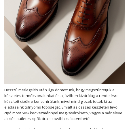
Hosszú mérlegelés után úgy döntöttünk, hogy megszűntetjük a
készletes termékvonalunkat és a jövőben kizárólag a rendelésre
készített cipőkre koncentrálunk, mivel mindig ezek tették ki az
eladásaink túlnyomó többségét. Emiatt az összes készleten lévő
cipő most 50% kedvezménnyel megvásárolható, vagyis a már eleve
akciós outletes cipők ára is tovább csökkenthető!