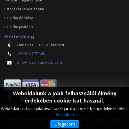
Korábbi rendeléseim
Cipőm ápolása
Cipőm javítása
Elérhetőség
Haris köz 3, 1052 Budapest
+36 30 24 77 340
info@rozsnyaishoes.com
Weboldalunk a jobb felhasználói élmény
érdekében cookie-kat használ.
Weboldalunk használatával hozzájárul a cookie-k engedélyezéséhez.
Bővebben
ROZSNYAI HANDMADE SHOES - La-Belly 2001 Kft. | Copyright 2018 /
Elfogadom
Minden jog fenntarva