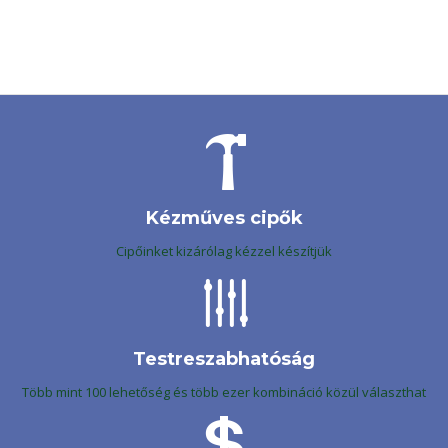
Kézműves cipők
Cipőinket kizárólag kézzel készítjük
Testreszabhatóság
Több mint 100 lehetőség és több ezer kombináció közül választhat