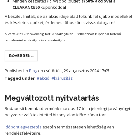
Minden készletes (RTW) cipő (outlet is)
50% akcióval
a
CLEARANCE50
kuponkóddal
A készlet limitált, de az akció ideje alatt töltünk fel újabb modelleket
és készletes cipőket, érdemes többször is visszalátogatni!
A leértékelés visszavonásig tart! A szabálytalanul felhasznált kuponnal történő
rendeléseket elutasítjuk és visszatérítjük.
BŐVEBBEN...
Published in
Blog
on csütörtök, 29 augusztus 2024 17:05
Tagged under
akció
kiárusítás
Megváltozott nyitvatartás
Budapesti bemutatótermünk március 17-től a jelenlegi járványügyi
helyzetre való tekintettel bizonytalan időre zárva tart.
Időpont egyeztetés
esetén természetesen lehetőség van
rendelésfelvételre.