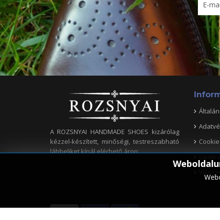
Infor
Általán
Adatvé
A ROZSNYAI HANDMADE SHOES kizárólag
Cookie
kézzel-készített, minőségi, testreszabható
lábbeliket kínál elérhető áron.
Gyakra
Weboldalun
Visszá
Webo