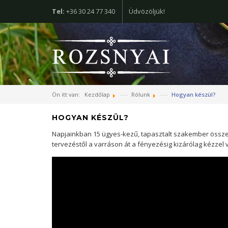
Tel:
+36 30 24 77 340
Üdvözöljük!
Ön itt van:
Kezdőlap
Rólunk
Hogyan készül?
HOGYAN KÉSZÜL?
Napjainkban 15 ügyes-kezű, tapasztalt szakember össz
tervezéstől a varráson át a fényezésig kizárólag kézzel 