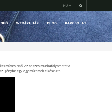
HU
INFÓ
WEBÁRUHÁZ
BLOG
KAPCSOLAT
 kézműves cipő. Az összes munkafolyamatot a
vesz igénybe egy-egy műremek elkészülte.