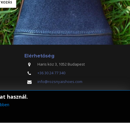
Elérhetőség
Haris köz 3, 1052 Budapest
+36 30 24 77 340
info@rozsnyaishoes.com
at használ.
bben