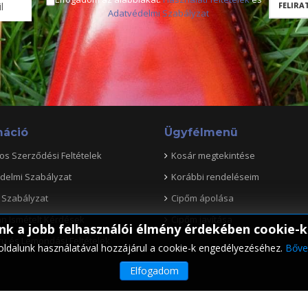
Adatvédelmi Szabályzat
máció
Ügyfélmenü
os Szerződési Feltételek
Kosár megtekintése
delmi Szabályzat
Korábbi rendeléseim
 Szabályzat
Cipőm ápolása
n Ismételt Kérdések
Cipőm javítása
k a jobb felhasználói élmény érdekében cookie-k
ru és Lemondási Feltételek
ldalunk használatával hozzájárul a cookie-k engedélyezéséhez.
Bőve
Elfogadom