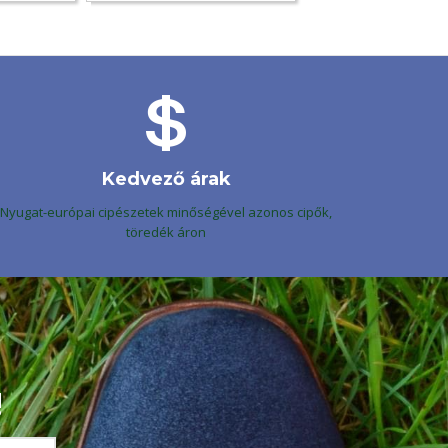
Kedvező árak
Nyugat-európai cipészetek minőségével azonos cipők,
töredék áron
!