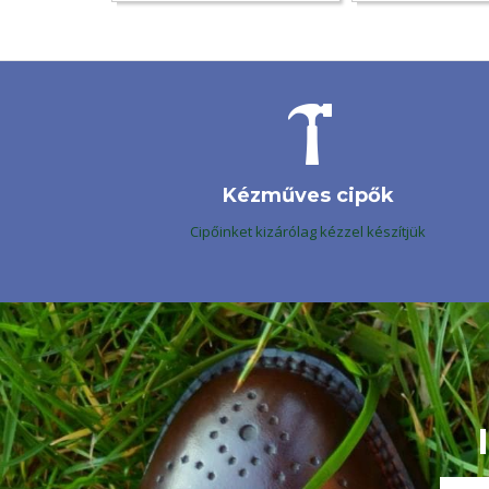
Kézműves cipők
Cipőinket kizárólag kézzel készítjük