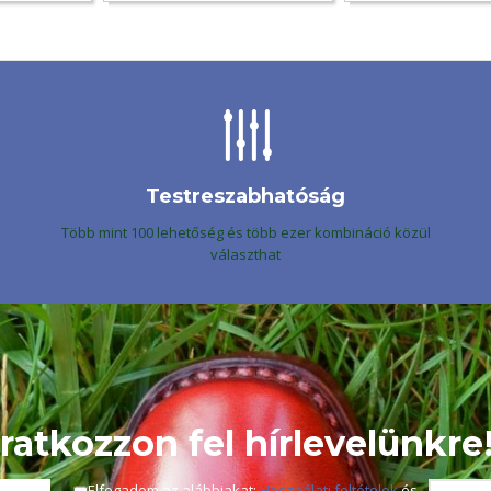
Testreszabhatóság
Több mint 100 lehetőség és több ezer kombináció közül
választhat
Iratkozzon fel hírlevelünkre
Elfogadom az alábbiakat:
Használati feltételek
és