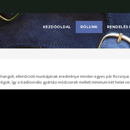
KEZDŐOLDAL
RÓLUNK
RENDELÉS 
ehangolt, ellenőrzött munkájának eredménye minden egyes pár Rozsnyai
végzik, így a tradícionális gyártási módszerek mellett minimum két hetet 