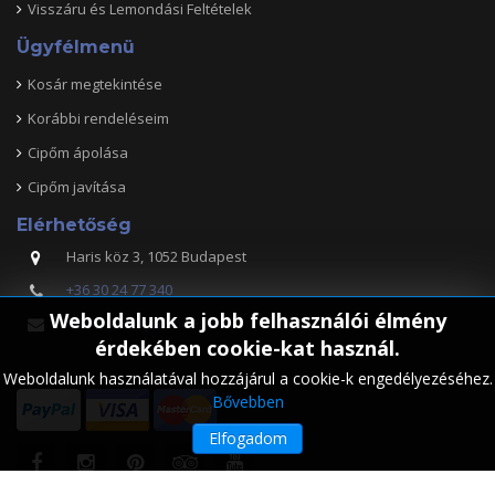
Visszáru és Lemondási Feltételek
Ügyfélmenü
Kosár megtekintése
Korábbi rendeléseim
Cipőm ápolása
Cipőm javítása
Elérhetőség
Haris köz 3, 1052 Budapest
+36 30 24 77 340
Weboldalunk a jobb felhasználói élmény
info@rozsnyaishoes.com
érdekében cookie-kat használ.
Weboldalunk használatával hozzájárul a cookie-k engedélyezéséhez.
Bővebben
Elfogadom