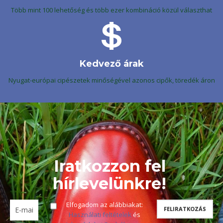
Több mint 100 lehetőség és több ezer kombináció közül választhat
Kedvező árak
Nyugat-európai cipészetek minőségével azonos cipők, töredék áron
Iratkozzon fel
hírlevelünkre!
Elfogadom az alábbiakat:
Használati feltételek
és