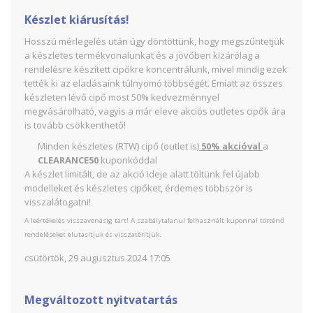
Készlet kiárusítás!
Hosszú mérlegelés után úgy döntöttünk, hogy megszűntetjük
a készletes termékvonalunkat és a jövőben kizárólag a
rendelésre készített cipőkre koncentrálunk, mivel mindig ezek
tették ki az eladásaink túlnyomó többségét. Emiatt az összes
készleten lévő cipő most 50% kedvezménnyel
megvásárolható, vagyis a már eleve akciós outletes cipők ára
is tovább csökkenthető!
Minden készletes (RTW) cipő (outlet is)
50% akcióval
a
CLEARANCE50
kuponkóddal
A készlet limitált, de az akció ideje alatt töltünk fel újabb
modelleket és készletes cipőket, érdemes többször is
visszalátogatni!
A leértékelés visszavonásig tart! A szabálytalanul felhasznált kuponnal történő
rendeléseket elutasítjuk és visszatérítjük.
csütörtök, 29 augusztus 2024 17:05
Megváltozott nyitvatartás